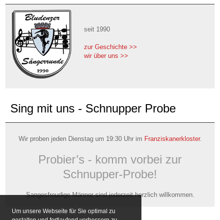
seit 1990
zur Geschichte >>
wir über uns >>
Sing mit uns - Schnupper Probe
Wir proben jeden Dienstag um 19:30 Uhr im
Franziskanerkloster
.
Probier’s - komm vorbei zur
Schnupper-Probe!
Sangesfreudige Männer sind jederzeit herzlich willkommen.
Um unsere Webseite für Sie optimal zu
gestalten und fortlaufend verbessern zu