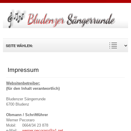
Suche
...
Impressum
Websitenbetreiber:
(für den Inhalt verantwortlich)
Bludenzer Sängerrunde
6700 Bludenz
Obmann / Schriftführer
Werner Pecoraro
Mobil: 0664/34 23 878
e-Mail:
werner.pecoraro@a1.net