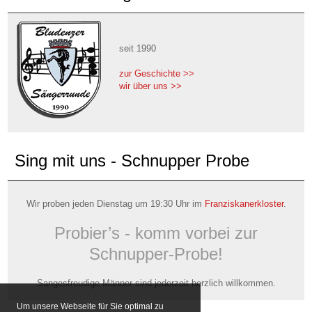
seit 1990
zur Geschichte >>
wir über uns >>
Sing mit uns - Schnupper Probe
Wir proben jeden Dienstag um 19:30 Uhr im
Franziskanerkloster
.
Probier’s - komm vorbei zur
Schnupper-Probe!
Sangesfreudige Männer sind jederzeit herzlich willkommen.
Um unsere Webseite für Sie optimal zu