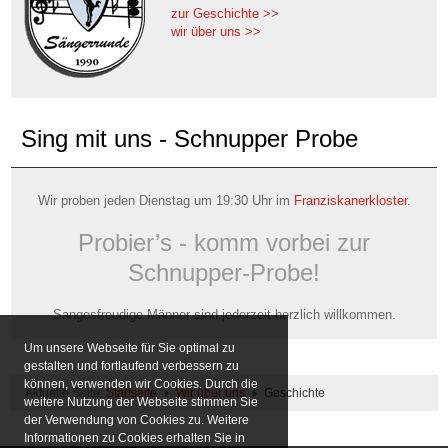
zur Geschichte >>
wir über uns >>
Sing mit uns - Schnupper Probe
Wir proben jeden Dienstag um 19:30 Uhr im
Franziskanerkloster
.
Probier’s - komm vorbei zur
Schnupper-Probe!
Sangesfreudige Männer sind jederzeit herzlich willkommen.
Um unsere Webseite für Sie optimal zu
gestalten und fortlaufend verbessern zu
können, verwenden wir Cookies. Durch die
Aktuelle Seite:
Startseite
Wir über uns
Geschichte
weitere Nutzung der Webseite stimmen Sie
der Verwendung von Cookies zu. Weitere
Informationen zu Cookies erhalten Sie in