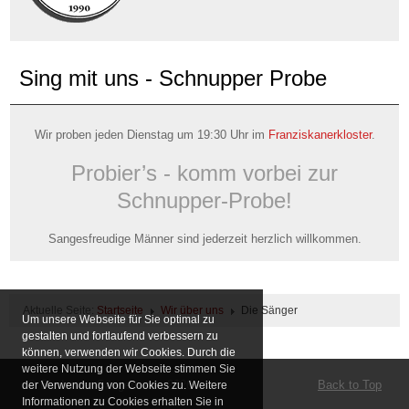
Sing mit uns - Schnupper Probe
Wir proben jeden Dienstag um 19:30 Uhr im
Franziskanerkloster
.
Probier’s - komm vorbei zur
Schnupper-Probe!
Sangesfreudige Männer sind jederzeit herzlich willkommen.
Aktuelle Seite:
Startseite
Wir über uns
Die Sänger
Um unsere Webseite für Sie optimal zu
gestalten und fortlaufend verbessern zu
können, verwenden wir Cookies. Durch die
weitere Nutzung der Webseite stimmen Sie
© Bludenzer Sängerrunde 2026
Back to Top
der Verwendung von Cookies zu. Weitere
Informationen zu Cookies erhalten Sie in