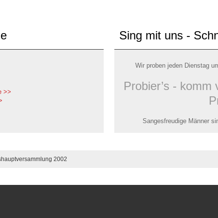
de
Sing mit uns - Sch
Wir proben jeden Dienstag u
Probier’s - komm 
e >>
P
>
Sangesfreudige Männer sin
shauptversammlung 2002