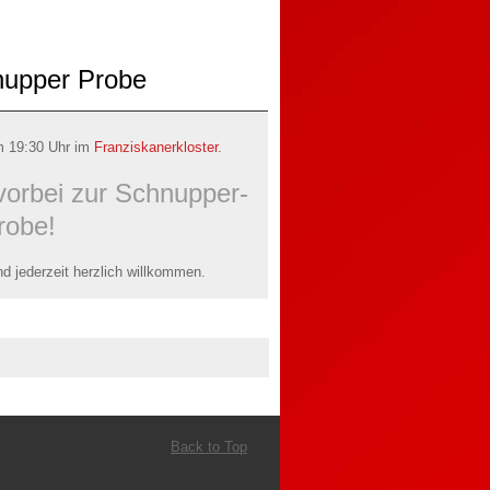
nupper Probe
m 19:30 Uhr im
Franziskanerkloster
.
vorbei zur Schnupper-
robe!
d jederzeit herzlich willkommen.
Back to Top