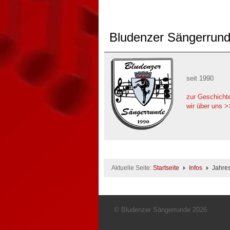
Bludenzer Sängerrun
seit 1990
zur Geschicht
wir über uns >
Aktuelle Seite:
Startseite
Infos
Jahre
© Bludenzer Sängerrunde 2026